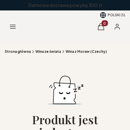
Darmowa dostawa powyżej 300 zł
POLSKI
ZŁ
Produkty w kos
Menu
Koszyk
Zaloguj 
Strona główna
Wina ze świata
Wina z Moraw (Czechy)
Produkt jest