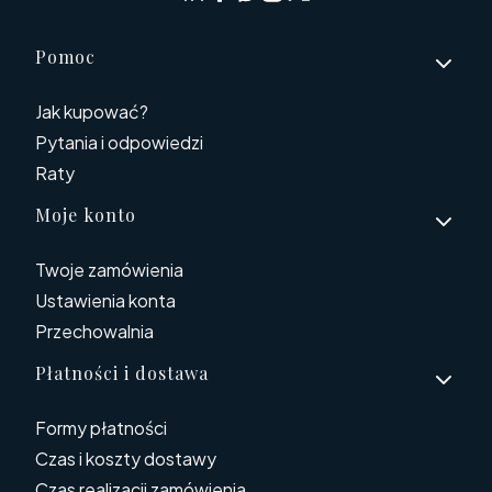
Linki w stopce
Pomoc
Jak kupować?
Pytania i odpowiedzi
Raty
Moje konto
Twoje zamówienia
Ustawienia konta
Przechowalnia
Płatności i dostawa
Formy płatności
Czas i koszty dostawy
Czas realizacji zamówienia