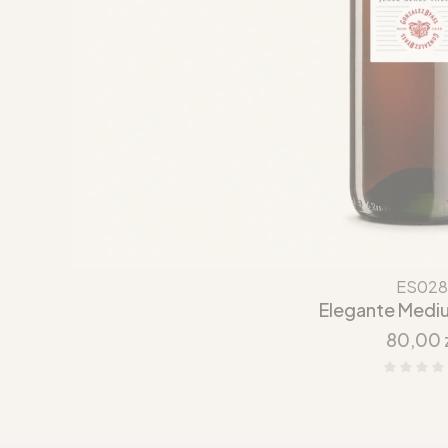
ES028
Elegante Medi
Cena
80,00 