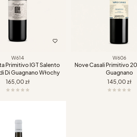
W614
W606
ita Primitivo IGT Salento
Nove Casali Primitivo 20
di Di Guagnano Włochy
Guagnano
Cena
Cena
165,00 zł
145,00 zł