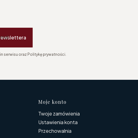
newslettera
-mail
n serwisu oraz Politykę prywatności.
topce
Moje konto
Twoje zamówienia
Ustawienia konta
Przechowalnia