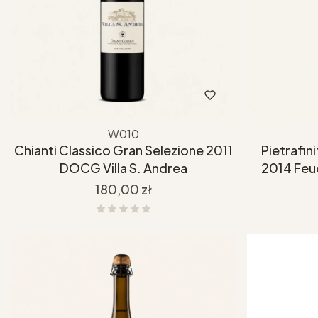
W010
Chianti Classico Gran Selezione 2011
Pietrafin
DOCG Villa S. Andrea
2014 Feu
Cena
180,00 zł