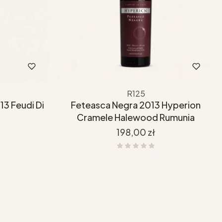
R125
13 Feudi Di
Feteasca Negra 2013 Hyperion
Cramele Halewood Rumunia
Cena
198,00 zł