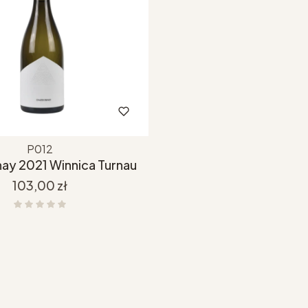
P012
ay 2021 Winnica Turnau
Cena
103,00 zł