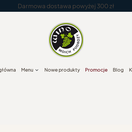
Darmowa dostawa powyżej 300 zł
 główna
Menu
Nowe produkty
Promocje
Blog
K