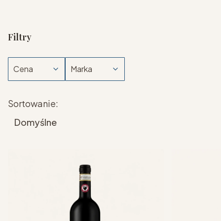
Filtry
Cena
Marka
Koniec filtrów
Lista produktów
Sortowanie:
Domyślne