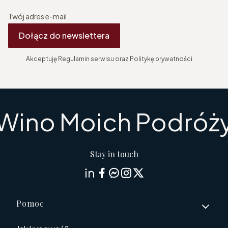
Twój adres e-mail
Dołącz do newslettera
Akceptuję Regulamin serwisu oraz Politykę prywatności.
Wino Moich Podróż
Stay in touch
Linki w stopce
Pomoc