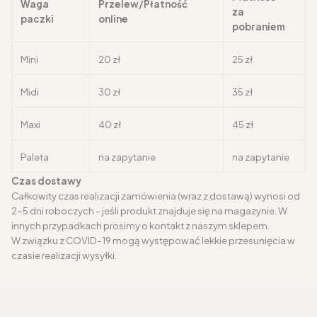
Waga
Przelew/Płatność
za
paczki
online
pobraniem
Mini
20 zł
25 zł
Midi
30 zł
35 zł
Maxi
40 zł
45 zł
Paleta
na zapytanie
na zapytanie
Czas dostawy
Całkowity czas realizacji zamówienia (wraz z dostawą) wynosi od
2-5 dni roboczych - jeśli produkt znajduje się na magazynie. W
innych przypadkach prosimy o kontakt z naszym sklepem.
W związku z COVID-19 mogą występować lekkie przesunięcia w
czasie realizacji wysyłki.