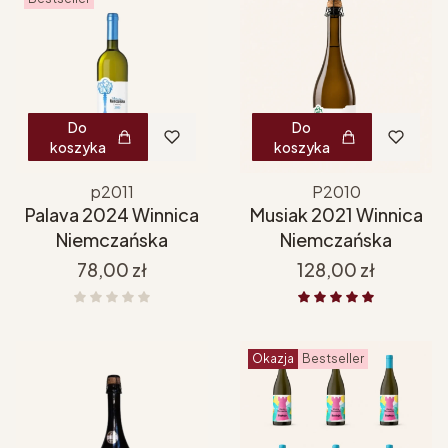
Do
Do
koszyka
koszyka
p2011
P2010
Palava 2024 Winnica
Musiak 2021 Winnica
Niemczańska
Niemczańska
Cena
Cena
78,00 zł
128,00 zł
Okazja
Bestseller