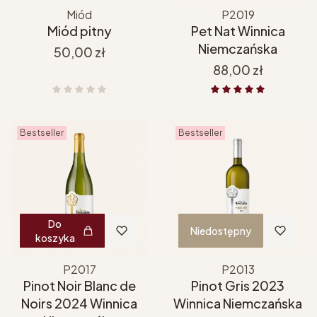
Miód
P2019
Miód pitny
Pet Nat Winnica
Niemczańska
Cena
50,00 zł
Cena
88,00 zł
Bestseller
Bestseller
Do
Niedostępny
koszyka
P2017
P2013
Pinot Noir Blanc de
Pinot Gris 2023
Noirs 2024 Winnica
Winnica Niemczańska