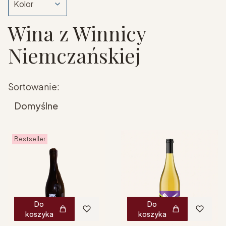
Kolor
Wina z Winnicy
Koniec filtrów
Niemczańskiej
Lista produktów
Sortowanie:
Domyślne
Bestseller
Do
Do
koszyka
koszyka