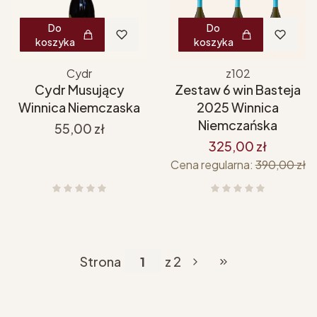
Do
Do
koszyka
koszyka
Cydr
z102
Cydr Musujący
Zestaw 6 win Basteja
Winnica Niemczaska
2025 Winnica
Niemczańska
Cena
55,00 zł
325,00 zł
Cena regularna:
390,00 zł
Strona
z 2
Przejdź do ostatniej