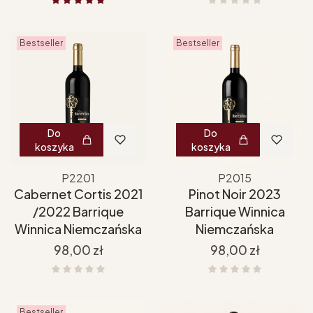
Bestseller
Bestseller
Do
Do
koszyka
koszyka
P2201
P2015
Cabernet Cortis 2021
Pinot Noir 2023
/2022 Barrique
Barrique Winnica
Winnica Niemczańska
Niemczańska
Cena
Cena
98,00 zł
98,00 zł
Bestseller