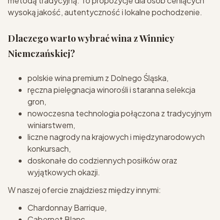
metodą tradycyjną. To propozycje dla osób ceniących
wysoką jakość, autentyczność i lokalne pochodzenie.
Dlaczego warto wybrać wina z Winnicy
Niemczańskiej?
polskie wina premium z Dolnego Śląska,
ręczna pielęgnacja winorośli i staranna selekcja
gron,
nowoczesna technologia połączona z tradycyjnym
winiarstwem,
liczne nagrody na krajowych i międzynarodowych
konkursach,
doskonałe do codziennych posiłków oraz
wyjątkowych okazji.
W naszej ofercie znajdziesz między innymi:
Chardonnay Barrique,
Cabernet Blanc,