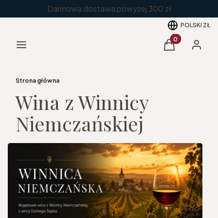
Darmowa dostawa powyżej 300 zł
POLSKI
ZŁ
Produkty w kos
Menu
Koszyk
Zaloguj 
Strona główna
Wina z Winnicy
Niemczańskiej