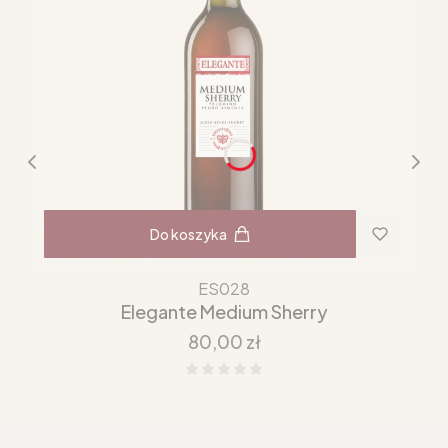
Do koszyka
ES028
Elegante Medium Sherry
Cena
80,00 zł