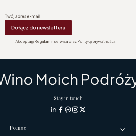
Twój adres e-mail
Dołącz do newslettera
Akceptuję Regulamin serwisu oraz Politykę prywatności.
Wino Moich Podróż
Stay in touch
Linki w stopce
Pomoc