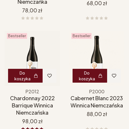
Niemczańka
Cena
68,00 zł
Cena
78,00 zł
Bestseller
Bestseller
Do
Do
koszyka
koszyka
P2012
P2000
Chardonnay 2022
Cabernet Blanc 2023
Barrique Winnica
Winnica Niemczańska
Niemczańska
Cena
88,00 zł
Cena
98,00 zł