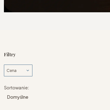
Filtry
Cena
Koniec filtrów
Lista produktów
Sortowanie:
Domyślne