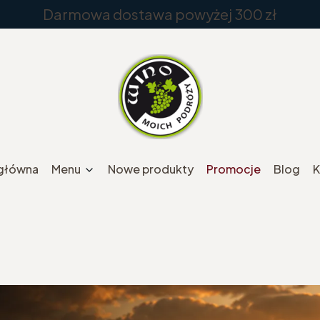
Darmowa dostawa powyżej 300 zł
 główna
Menu
Nowe produkty
Promocje
Blog
K