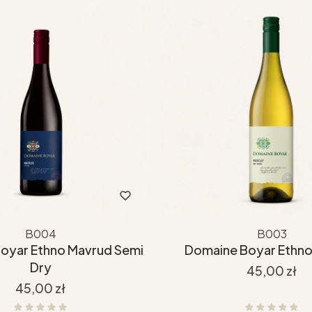
B004
B003
oyar Ethno Mavrud Semi
Domaine Boyar Ethno
Dry
Cena
45,00 zł
Cena
45,00 zł