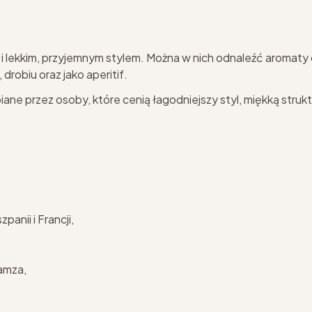
 i lekkim, przyjemnym stylem. Można w nich odnaleźć aromaty
drobiu oraz jako aperitif.
biane przez osoby, które cenią łagodniejszy styl, miękką stru
anii i Francji,
Gamza,