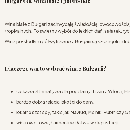
Bułgarskie wina białe i półsłodkie
Wina białe z Bułgarii zachwycają świeżością, owocowością
tropikalnych. To świetny wybór do lekkich dań, sałatek, ryb, 
Wina półsłodkie i półwytrawne z Bułgarii są szczególnie lu
Dlaczego warto wybrać wina z Bułgarii?
ciekawa alternatywa dla popularnych win z Włoch, Hiszp
bardzo dobra relacja jakości do ceny,
lokalne szczepy, takie jak Mavrud, Melnik, Rubin czy 
wina owocowe, harmonijne i łatwe w degustacji,