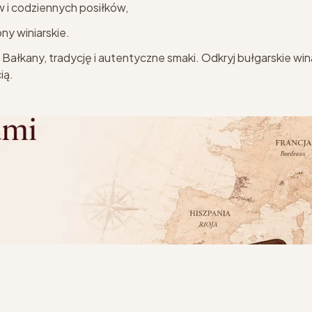
w i codziennych posiłków,
y winiarskie.
Bałkany, tradycję i autentyczne smaki. Odkryj bułgarskie win
ią.