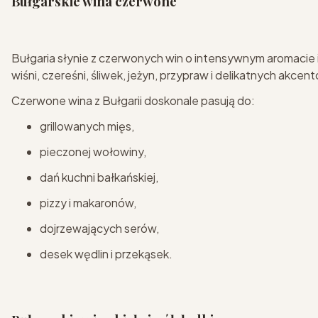
Bułgarskie wina czerwone
Bułgaria słynie z czerwonych win o intensywnym aromacie i
wiśni, czereśni, śliwek, jeżyn, przypraw i delikatnych akce
Czerwone wina z Bułgarii doskonale pasują do:
grillowanych mięs,
pieczonej wołowiny,
dań kuchni bałkańskiej,
pizzy i makaronów,
dojrzewających serów,
desek wędlin i przekąsek.