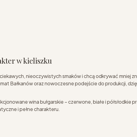
kter w kieliszku
ą ciekawych, nieoczywistych smaków i chcą odkrywać mniej zna
klimat Bałkanów oraz nowoczesne podejście do produkcji, dz
cjonowane wina bułgarskie – czerwone, białe i półsłodkie pr
atyczne i pełne charakteru.