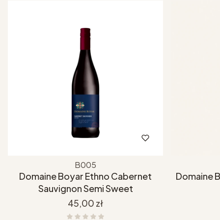
B005
Domaine Boyar Ethno Cabernet
Domaine B
Sauvignon Semi Sweet
Cena
45,00 zł