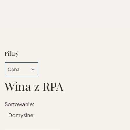
Filtry
Cena
Wina z RPA
Koniec filtrów
Lista produktów
Sortowanie:
Domyślne