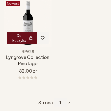
Nowość
Do
koszyka
RPA28
Lyngrove Collection
Pinotage
Cena
82,00 zł
Strona
z 1