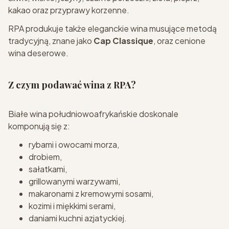
kakao oraz przyprawy korzenne.
RPA produkuje także eleganckie wina musujące metodą
tradycyjną, znane jako
Cap Classique
, oraz cenione
wina deserowe.
Z czym podawać wina z RPA?
Białe wina południowoafrykańskie doskonale
komponują się z:
rybami i owocami morza,
drobiem,
sałatkami,
grillowanymi warzywami,
makaronami z kremowymi sosami,
kozimi i miękkimi serami,
daniami kuchni azjatyckiej.