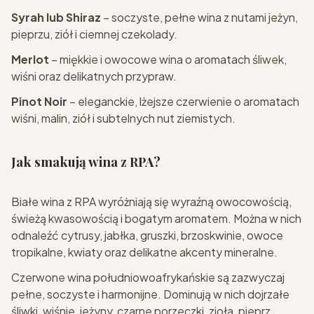
Syrah lub Shiraz
– soczyste, pełne wina z nutami jeżyn,
pieprzu, ziół i ciemnej czekolady.
Merlot
– miękkie i owocowe wina o aromatach śliwek,
wiśni oraz delikatnych przypraw.
Pinot Noir
– eleganckie, lżejsze czerwienie o aromatach
wiśni, malin, ziół i subtelnych nut ziemistych.
Jak smakują wina z RPA?
Białe wina z RPA wyróżniają się wyraźną owocowością,
świeżą kwasowością i bogatym aromatem. Można w nich
odnaleźć cytrusy, jabłka, gruszki, brzoskwinie, owoce
tropikalne, kwiaty oraz delikatne akcenty mineralne.
Czerwone wina południowoafrykańskie są zazwyczaj
pełne, soczyste i harmonijne. Dominują w nich dojrzałe
śliwki, wiśnie, jeżyny, czarne porzeczki, zioła, pieprz,