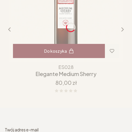
Do koszyka
ES028
Elegante Medium Sherry
Cena
80,00 zł
Twój adres e-mail