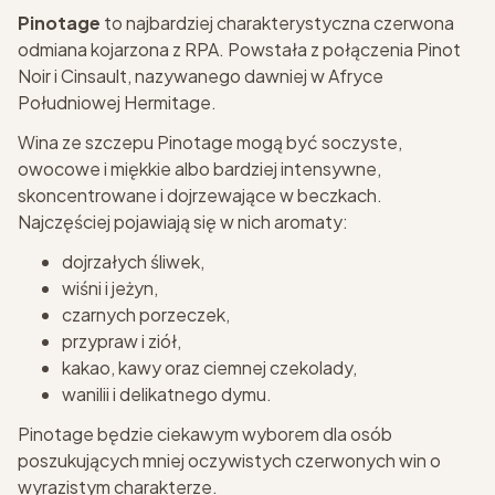
Pinotage
to najbardziej charakterystyczna czerwona
odmiana kojarzona z RPA. Powstała z połączenia Pinot
Noir i Cinsault, nazywanego dawniej w Afryce
Południowej Hermitage.
Wina ze szczepu Pinotage mogą być soczyste,
owocowe i miękkie albo bardziej intensywne,
skoncentrowane i dojrzewające w beczkach.
Najczęściej pojawiają się w nich aromaty:
dojrzałych śliwek,
wiśni i jeżyn,
czarnych porzeczek,
przypraw i ziół,
kakao, kawy oraz ciemnej czekolady,
wanilii i delikatnego dymu.
Pinotage będzie ciekawym wyborem dla osób
poszukujących mniej oczywistych czerwonych win o
wyrazistym charakterze.