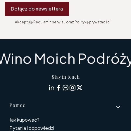
Dołącz do newslettera
Akceptuję Regulamin serwisu oraz Politykę prywatności.
Wino Moich Podróż
Stay in touch
Linki w stopce
Pomoc
Jak kupować?
Pytania i odpowiedzi