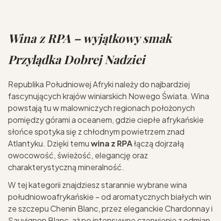
Wina z RPA – wyjątkowy smak
Przylądka Dobrej Nadziei
Republika Południowej Afryki należy do najbardziej
fascynujących krajów winiarskich Nowego Świata. Wina
powstają tu w malowniczych regionach położonych
pomiędzy górami a oceanem, gdzie ciepłe afrykańskie
słońce spotyka się z chłodnym powietrzem znad
Atlantyku. Dzięki temu
wina z RPA
łączą dojrzałą
owocowość, świeżość, elegancję oraz
charakterystyczną mineralność.
W tej kategorii znajdziesz starannie wybrane wina
południowoafrykańskie – od aromatycznych białych win
ze szczepu Chenin Blanc, przez eleganckie Chardonnay i
Sauvignon Blanc, aż po intensywne czerwienie z odmian