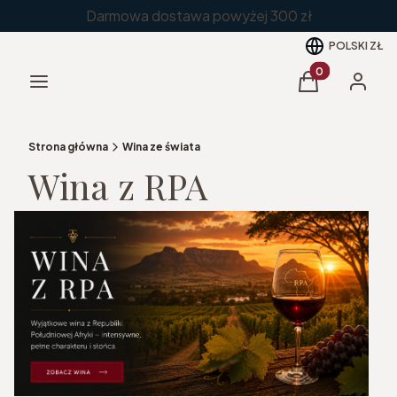
Darmowa dostawa powyżej 300 zł
POLSKI
ZŁ
Produkty w kos
Menu
Koszyk
Zaloguj 
Strona główna
Wina ze świata
Wina z RPA