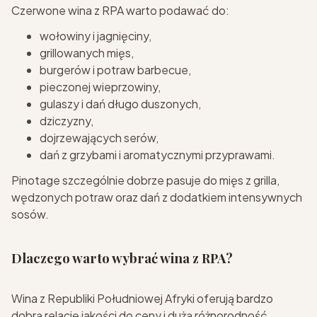
Czerwone wina z RPA warto podawać do:
wołowiny i jagnięciny,
grillowanych mięs,
burgerów i potraw barbecue,
pieczonej wieprzowiny,
gulaszy i dań długo duszonych,
dziczyzny,
dojrzewających serów,
dań z grzybami i aromatycznymi przyprawami.
Pinotage szczególnie dobrze pasuje do mięs z grilla,
wędzonych potraw oraz dań z dodatkiem intensywnych
sosów.
Dlaczego warto wybrać wina z RPA?
Wina z Republiki Południowej Afryki oferują bardzo
dobrą relację jakości do ceny i dużą różnorodność