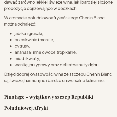
dawać zarówno lekkie i świeże wina, jak i bardziej złożone
propozycje dojrzewające w beczkach.
W aromacie południowoafrykańskiego Chenin Blanc
można odnaleźć:
jabłka i gruszki,
brzoskwinie i morele,
cytrusy,
ananasa i inne owoce tropikalne,
miód i kwiaty,
wanilię, przyprawy oraz delikatne nuty dębu.
Dzięki dobrej kwasowości wina ze szczepu Chenin Blanc
są świeże, harmonijne i bardzo uniwersalne kulinarnie.
Pinotage – wyjątkowy szczep Republiki
Południowej Afryki