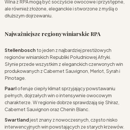
Wina z RPA mogą być soczyście owocowe i przystępne,
ale również złożone, eleganckie i stworzone z myślą o
dłuższym dojrzewaniu.
Najważniejsze regiony winiarskie RPA
Stellenbosch
to jeden z najbardziej prestiżowych
regionów winiarskich Republiki Południowej Afryki.
Słynie przede wszystkim z eleganckich czerwonych win
produkowanych z Cabernet Sauvignon, Merlot, Syrah i
Pinotage.
Paarl
oferuje ciepły klimat sprzyjający powstawaniu
pełnych, dojrzałych win o intensywnie owocowym
charakterze. W regionie dobrze sprawdzają się Shiraz,
Cabernet Sauvignon oraz Chenin Blanc.
Swartland
jest znany z nowoczesnych, często nisko
interwencyjnych win powstających ze starych krzewów.