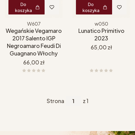
Do
Do
koszyka
koszyka
W607
w050
Wegańskie Vegamaro
Lunatico Primitivo
2017 Salento IGP
2023
Negroamaro Feudi Di
Cena
65,00 zł
Guagnano Włochy
Cena
66,00 zł
Strona
z 1