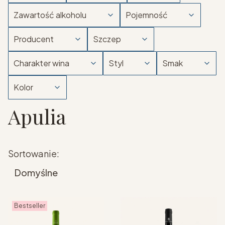
Zawartość alkoholu
Pojemność
Producent
Szczep
Charakter wina
Styl
Smak
Kolor
Apulia
Koniec filtrów
Lista produktów
Sortowanie:
Domyślne
Bestseller