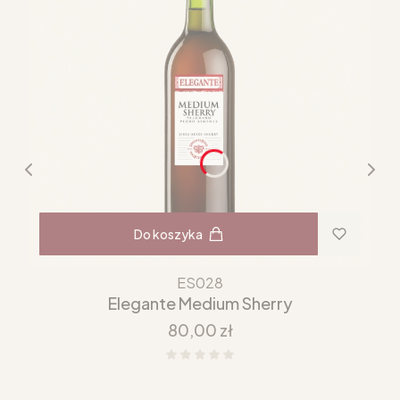
Do koszyka
ES028
Elegante Medium Sherry
Cena
80,00 zł