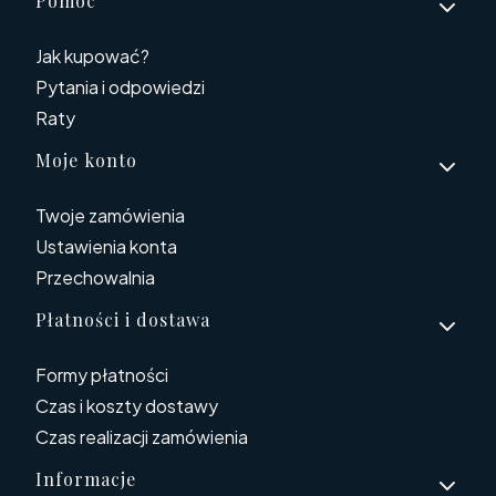
Linki w stopce
Pomoc
Jak kupować?
Pytania i odpowiedzi
Raty
Moje konto
Twoje zamówienia
Ustawienia konta
Przechowalnia
Płatności i dostawa
Formy płatności
Czas i koszty dostawy
Czas realizacji zamówienia
Informacje