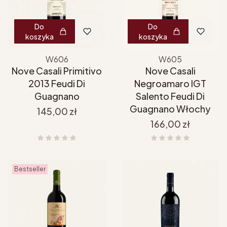
Do
Do
koszyka
koszyka
W606
W605
Nove Casali Primitivo
Nove Casali
2013 Feudi Di
Negroamaro IGT
Guagnano
Salento Feudi Di
Guagnano Włochy
Cena
145,00 zł
Cena
166,00 zł
Bestseller