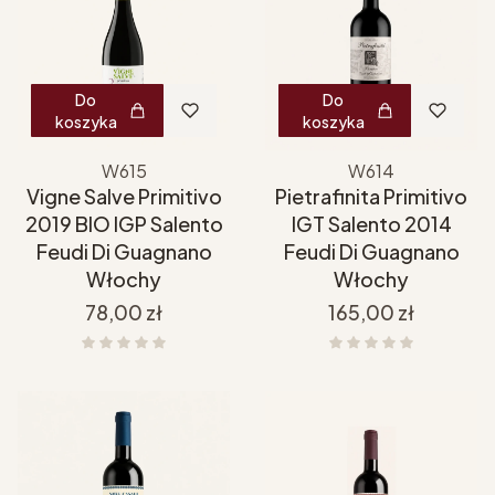
Do
Do
koszyka
koszyka
W615
W614
Vigne Salve Primitivo
Pietrafinita Primitivo
2019 BIO IGP Salento
IGT Salento 2014
Feudi Di Guagnano
Feudi Di Guagnano
Włochy
Włochy
Cena
Cena
78,00 zł
165,00 zł