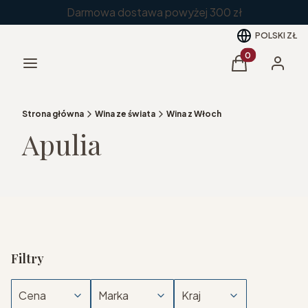
Darmowa dostawa powyżej 300 zł
POLSKI
ZŁ
Produkty w kos
Menu
Koszyk
Zaloguj 
Strona główna
Wina ze świata
Wina z Włoch
Apulia
Filtry
Cena
Marka
Kraj