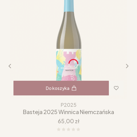
Do koszyka
P2025
Basteja 2025 Winnica Niemczańska
Cena
65,00 zł