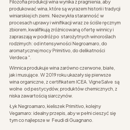
Filozofia produkcji wina wynika z pragnienia, aby
produkować wina, które są wyrazem historii i tradycji
winiarskiej ich ziemi. Niezwykła staranność w
procesach uprawy i winifikacji wraz ze ściśle ręcznym
zbiorem, kwalifikują zróżnicowaną ofertę winnicy i
zapraszają w podróż po starożytnych winoroślach
rodzimych: od intensywności Negroamaro, do
aromatycznej mocy Primitivo, do delikatności
Verdeca ".
Winnica produkuje wina zarówno czerwone, białe,
jak i musujące. W 2019 roku ukazały się pierwsze
wina organiczne, z certifikatem ICEA. VigneSalve są
wolne od pestycydów, produktów chemicznych, z
niska zawartością siarczynów.
Łyk Negroamaro, kieliszek Primitivo, kolejny
Vegamaro: idealny przepis, aby w pełni cieszyć się
tym co najlepsze w Feudi di Guagnano.