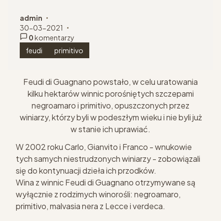
admin
autor:
30-03-2021
dodano:
0
komentarzy
w kategorii
feudi
primitivo
Feudi di Guagnano powstało, w celu uratowania
kilku hektarów winnic porośniętych szczepami
negroamaro i primitivo, opuszczonych przez
winiarzy, którzy byli w podeszłym wieku i nie byli już
w stanie ich uprawiać.
W 2002 roku Carlo, Gianvito i Franco - wnukowie
tych samych niestrudzonych winiarzy - zobowiązali
się do kontynuacji dzieła ich przodków.
Wina z winnic Feudi di Guagnano otrzymywane są
wyłącznie z rodzimych winorośli: negroamaro,
primitivo, malvasia nera z Lecce i verdeca.