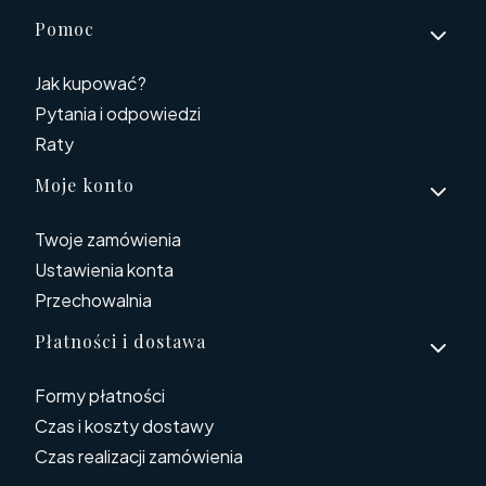
Linki w stopce
Pomoc
Jak kupować?
Pytania i odpowiedzi
Raty
Moje konto
Twoje zamówienia
Ustawienia konta
Przechowalnia
Płatności i dostawa
Formy płatności
Czas i koszty dostawy
Czas realizacji zamówienia