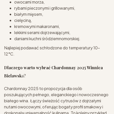
owocami morza,
rybami pieczonymi i grillowanymi,
białym mięsem,
cielęciną,
kremowymi makaronami,
lekkimi serami dojrzewającymi,
daniami kuchni śródziemnomorskiej.
Najlepiej podawać schłodzone do temperatury 10–
12°C.
Dlaczego warto wybrać Chardonnay 2025 Winnica
Bielawsk
a?
Chardonnay 2025 to propozycja dla osób
poszukujących pełnego, eleganckiego i nowoczesnego
białego wina. Łączy świeżość cytrusów z dojrzałymi
nutami owocowymi, oferując bogaty profil smakowy i
doskonałą uniwersalność kulinarną. To kolejny przykład