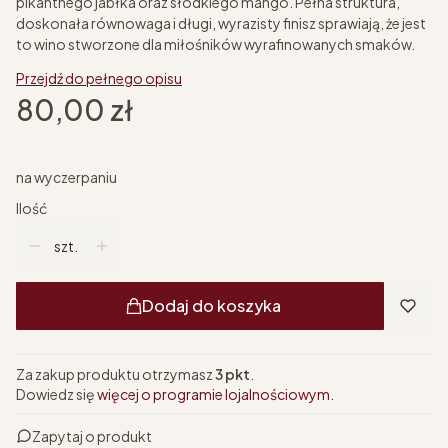
pikantnego jabłka oraz słodkiego mango. Pełna struktura,
doskonała równowaga i długi, wyrazisty finisz sprawiają, że jest
to wino stworzone dla miłośników wyrafinowanych smaków.
Przejdź do pełnego opisu
Cena
80,00 zł
na wyczerpaniu
Ilość
szt.
Dodaj do koszyka
Za zakup produktu otrzymasz
3 pkt
.
Dowiedz się
więcej o programie lojalnościowym.
Zapytaj o produkt