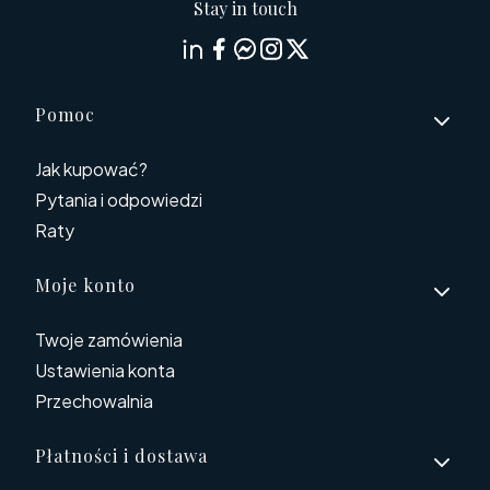
Stay in touch
Linki w stopce
Pomoc
Jak kupować?
Pytania i odpowiedzi
Raty
Moje konto
Twoje zamówienia
Ustawienia konta
Przechowalnia
Płatności i dostawa