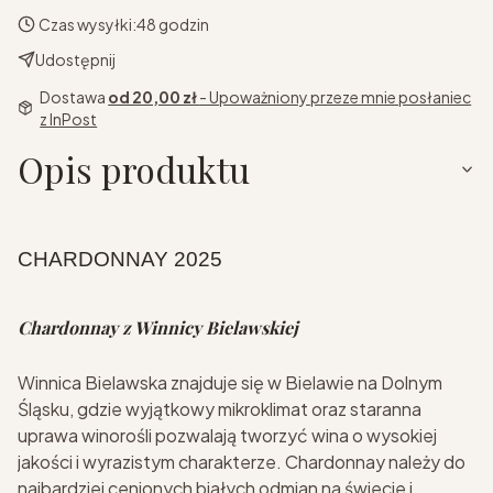
Czas wysyłki:
48 godzin
Udostępnij
Dostawa
od 20,00 zł
- Upoważniony przeze mnie posłaniec
z InPost
Opis produktu
CHARDONNAY 2025
Chardonnay z Winnicy Bielawskiej
Winnica Bielawska znajduje się w Bielawie na Dolnym
Śląsku, gdzie wyjątkowy mikroklimat oraz staranna
uprawa winorośli pozwalają tworzyć wina o wysokiej
jakości i wyrazistym charakterze. Chardonnay należy do
najbardziej cenionych białych odmian na świecie i